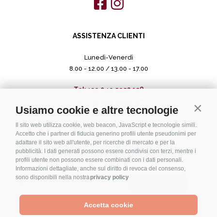
ASSISTENZA CLIENTI
Lunedì-Venerdì
8.00 - 12.00 / 13.00 - 17.00
Tel: +39 049 5952 158
Tel: +39 049 9460737
Contin
Usiamo cookie e altre tecnologie
info@sideaspezie.com
Il sito web utilizza cookie, web beacon, JavaScript e tecnologie simili.
pec@pec.sideaspezie.com
Accetto che i partner di fiducia generino profili utente pseudonimi per
adattare il sito web all'utente, per ricerche di mercato e per la
pubblicità. I dati generati possono essere condivisi con terzi, mentre i
ISCRIVITI ALLA NEWSLETTER
profili utente non possono essere combinati con i dati personali.
Informazioni dettagliate, anche sul diritto di revoca del consenso,
sono disponibili nella nostra
privacy policy
Ho letto e accetto le
privacy policy
di questo sito web.
Accetta cookie